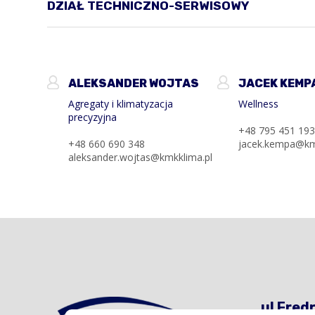
DZIAŁ TECHNICZNO-SERWISOWY
ALEKSANDER WOJTAS
JACEK KEMP
Agregaty i klimatyzacja
Wellness
precyzyjna
+48 795 451 19
+48 660 690 348
jacek.kempa@km
aleksander.wojtas@kmkklima.pl
ul Fred