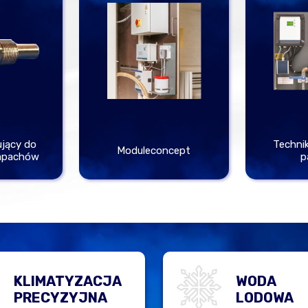
jący do
Technik
Moduleconcept
apachów
p
KLIMATYZACJA
WODA
PRECYZYJNA
LODOWA