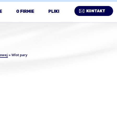
+48122629343
+48123535173
biuro@kmkklima.pl
E
O FIRMIE
PLIKI
KONTAKT
rowej
»
Wlot pary