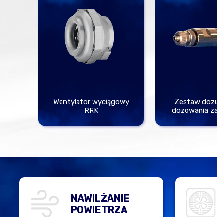
Wentylator wyciągowy
Zestaw dozu
RRK
dozowania z
NAWILŻANIE
POWIETRZA