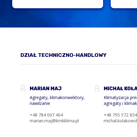
DZIAŁ TECHNICZNO-HANDLOWY
MARIAN MAJ
MICHAŁ KOŁ
Agregaty, klimakonwektory,
Klimatyzacja pre
nawilżanie
agregaty i klim
+48 784 007 404
+48 795 572 83
marian.maj@kmkklima.pl
michal.kolakows