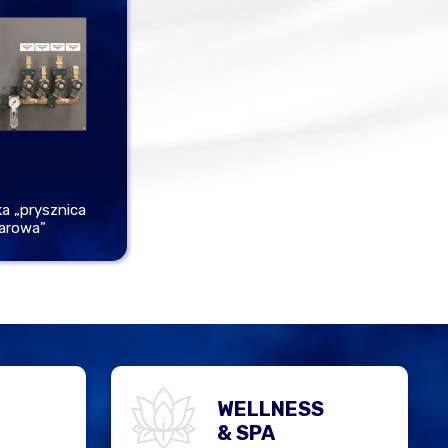
a „prysznica
arowa”
WELLNESS
& SPA