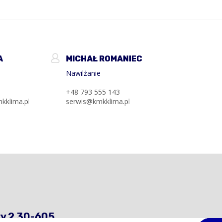
A
MICHAŁ ROMANIEC
Nawilżanie
3
+48 793 555 143
kklima.pl
serwis@kmkklima.pl
ry 2 30-605