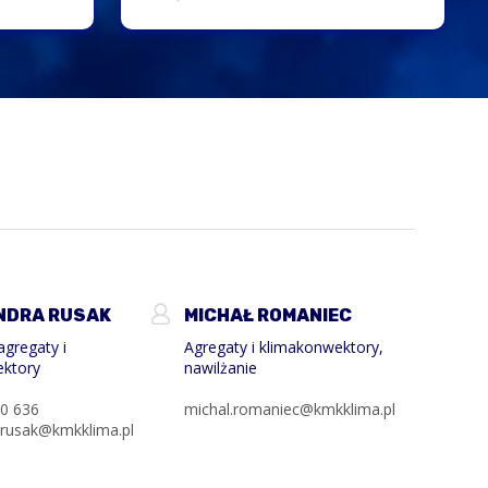
NDRA RUSAK
MICHAŁ ROMANIEC
agregaty i
Agregaty i klimakonwektory,
ektory
nawilżanie
0 636
michal.romaniec@kmkklima.pl
.rusak@kmkklima.pl