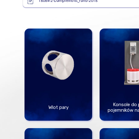
18084-2-Dampfeintritt_rund-2018
Konsole do
Wlot pary
pojemników n