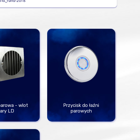
ritt_rund-2018
arowa - wlot
Przycisk do łaźni
ary LD
parowych