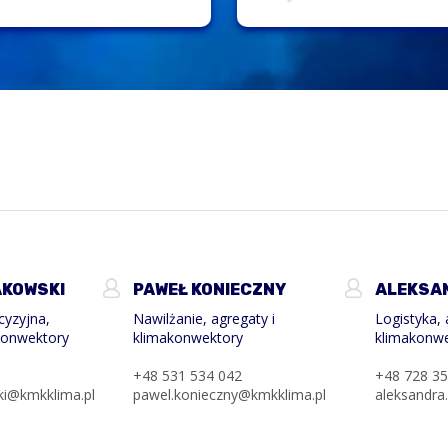
AKOWSKI
PAWEŁ KONIECZNY
ALEKSA
cyzyjna,
Nawilżanie, agregaty i
Logistyka, 
akonwektory
klimakonwektory
klimakonw
4
+48 531 534 042
+48 728 35
ki@kmkklima.pl
pawel.konieczny@kmkklima.pl
aleksandra