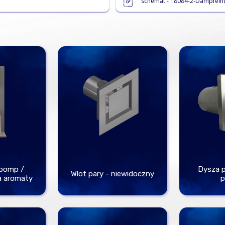
schemat - 18084-2-Dampfeint
 pomp /
Dysza p
Wlot pary - niewidoczny
a aromaty
p